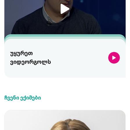
უყურეთ
ვიდეორგოლს
ჩვენი ექიმები