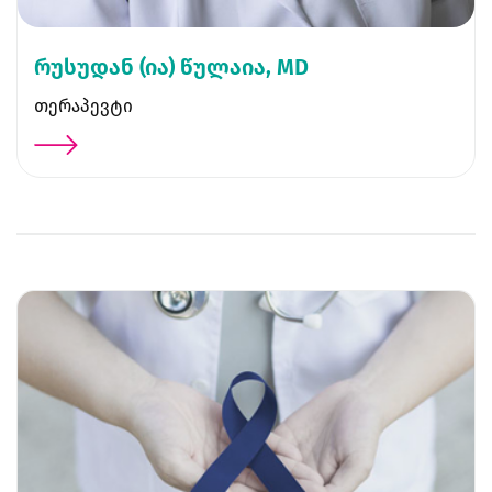
რუსუდან (ია) წულაია, MD
თერაპევტი