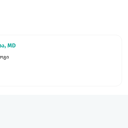
ა, MD
ოგი