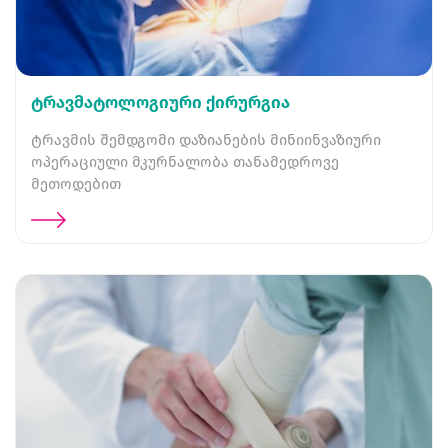
ტრავმატოლოგიური ქირურგია
ტრავმის შემდგომი დაზიანების მინიინვაზიური
ოპერაციული მკურნალობა თანამედროვე
მეთოდებით